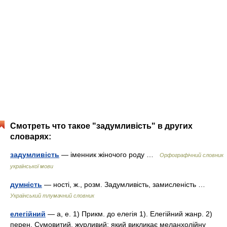
Смотреть что такое "задумливість" в других
словарях:
задумливість
— іменник жіночого роду …
Орфографічний словник
української мови
думність
— ності, ж., розм. Задумливість, замисленість …
Український тлумачний словник
елегійний
— а, е. 1) Прикм. до елегія 1). Елегійний жанр. 2)
перен. Сумовитий, журливий; який викликає меланхолійну