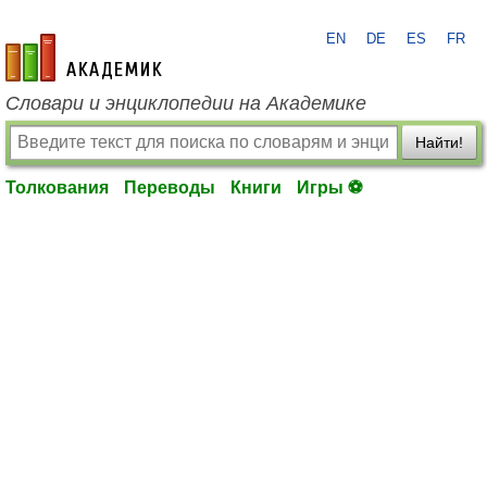
EN
DE
ES
FR
academic.ru
Словари и энциклопедии на Академике
Найти!
Толкования
Переводы
Книги
Игры ⚽