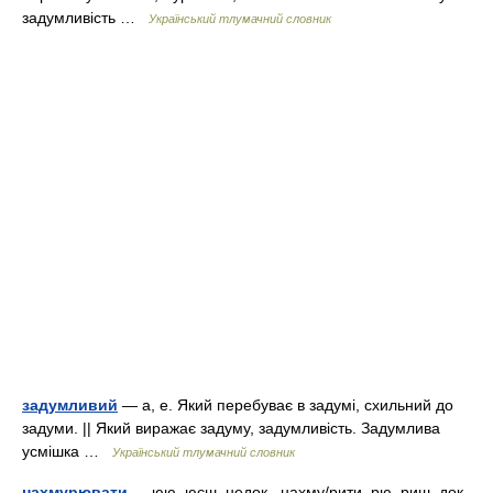
задумливість …
Український тлумачний словник
задумливий
— а, е. Який перебуває в задумі, схильний до
задуми. || Який виражає задуму, задумливість. Задумлива
усмішка …
Український тлумачний словник
нахмурювати
— юю, юєш, недок., нахму/рити, рю, риш, док.,